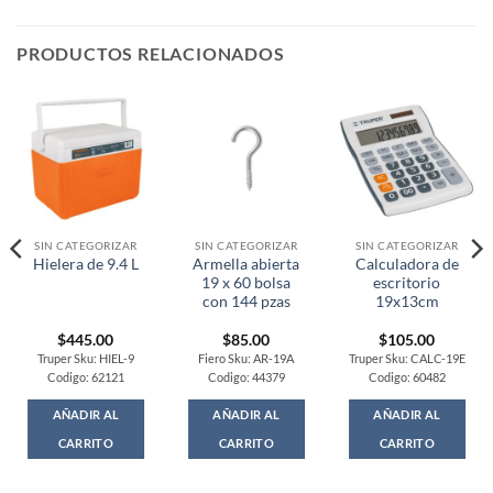
PRODUCTOS RELACIONADOS
SIN CATEGORIZAR
SIN CATEGORIZAR
SIN CATEGORIZAR
Armella abierta
Calculadora de
Hielera de 9.4 L
19 x 60 bolsa
escritorio
con 144 pzas
19x13cm
$
445.00
$
85.00
$
105.00
Truper Sku: HIEL-9
Fiero Sku: AR-19A
Truper Sku: CALC-19E
Codigo: 62121
Codigo: 44379
Codigo: 60482
AÑADIR AL
AÑADIR AL
AÑADIR AL
CARRITO
CARRITO
CARRITO