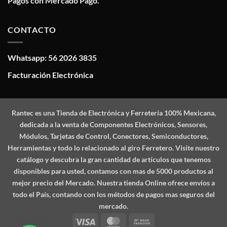
Pagos con Mercado Pago.
CONTACTO
Whatsapp: 56 2026 3835
Facturación Electrónica
Rantec
es una Tienda de Electrónica y Ferretería 100% Mexicana,
dedicada a la venta de Componentes Electrónicos, Sensores,
Módulos, Tarjetas de Control, Conectores, Semiconductores,
Herramientas y todo lo relacionado al giro Ferretero. Visite nuestro
catálogo y descubra la gran cantidad de artículos que tenemos
disponibles para usted, contamos con mas de 5000 productos al
mejor precio del Mercado. Nuestra tienda Online ofrece envíos a
todo el País, contando con los métodos de pagos mas seguros del
mercado.
Visa
MasterCard
Bank