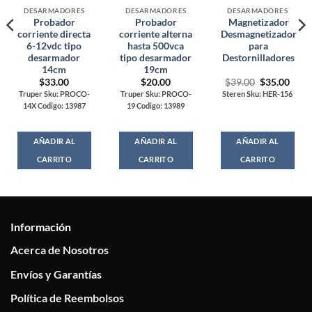
DESARMADORES
DESARMADORES
DESARMADORES
Probador
Probador
Magnetizador
corriente directa
corriente alterna
Desmagnetizador
6-12vdc tipo
hasta 500vca
para
desarmador
tipo desarmador
Destornilladores
14cm
19cm
Original
Curr
$
33.00
$
20.00
$
39.00
$
35.00
price
price
Truper Sku: PROCO-
Truper Sku: PROCO-
Steren Sku: HER-156
was:
is:
14X Codigo: 13987
19 Codigo: 13989
$39.00.
$35.
AÑADIR AL
AÑADIR AL
AÑADIR AL
CARRITO
CARRITO
CARRITO
Información
Acerca de Nosotros
Envíos y Garantías
Política de Reembolsos