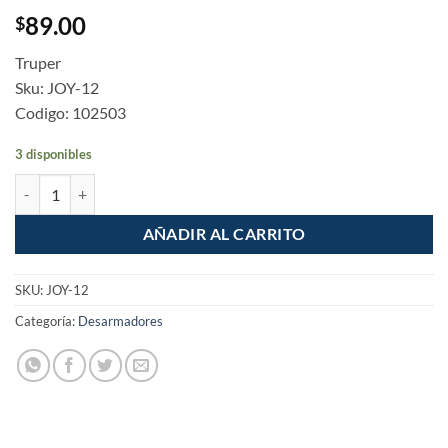
89.00
$
Truper
Sku: JOY-12
Codigo: 102503
3 disponibles
Desarmador de joyero multi puntas 12 en 1 Truper cantidad
AÑADIR AL CARRITO
SKU:
JOY-12
Categoría:
Desarmadores