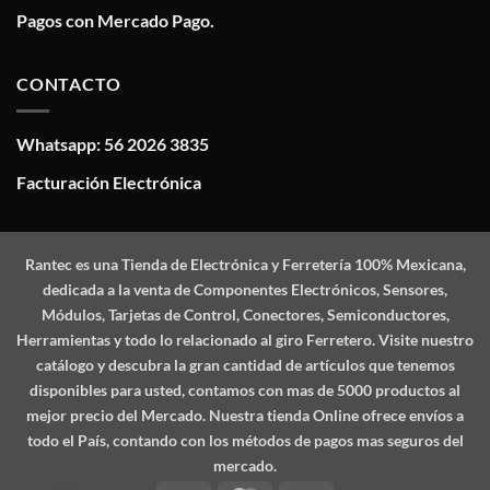
Pagos con Mercado Pago.
CONTACTO
Whatsapp: 56 2026 3835
Facturación Electrónica
Rantec
es una Tienda de Electrónica y Ferretería 100% Mexicana,
dedicada a la venta de Componentes Electrónicos, Sensores,
Módulos, Tarjetas de Control, Conectores, Semiconductores,
Herramientas y todo lo relacionado al giro Ferretero. Visite nuestro
catálogo y descubra la gran cantidad de artículos que tenemos
disponibles para usted, contamos con mas de 5000 productos al
mejor precio del Mercado. Nuestra tienda Online ofrece envíos a
todo el País, contando con los métodos de pagos mas seguros del
mercado.