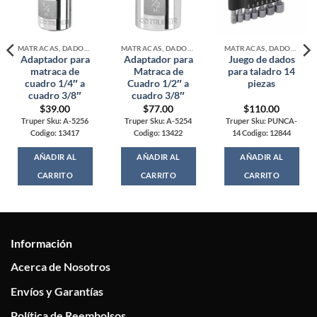
MATRACAS, DADOS Y ADAPTADORES
MATRACAS, DADOS Y ADAPTADORES
MATRACAS, DADOS Y ADAPTADORES
Adaptador para
Adaptador para
Juego de dados
matraca de
Matraca de
para taladro 14
cuadro 1/4″ a
Cuadro 1/2″ a
piezas
cuadro 3/8″
cuadro 3/8″
$
39.00
$
77.00
$
110.00
Truper Sku: A-5256
Truper Sku: A-5254
Truper Sku: PUNCA-
Codigo: 13417
Codigo: 13422
14 Codigo: 12844
AÑADIR AL
AÑADIR AL
AÑADIR AL
CARRITO
CARRITO
CARRITO
Información
Acerca de Nosotros
Envíos y Garantías
Política de Reembolsos