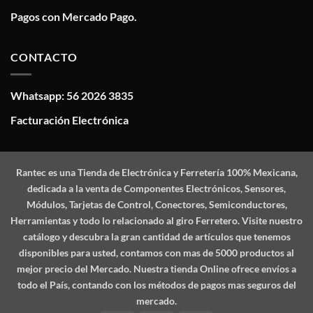
Pagos con Mercado Pago.
CONTACTO
Whatsapp: 56 2026 3835
Facturación Electrónica
Rantec
es una Tienda de Electrónica y Ferretería 100% Mexicana,
dedicada a la venta de Componentes Electrónicos, Sensores,
Módulos, Tarjetas de Control, Conectores, Semiconductores,
Herramientas y todo lo relacionado al giro Ferretero. Visite nuestro
catálogo y descubra la gran cantidad de artículos que tenemos
disponibles para usted, contamos con mas de 5000 productos al
mejor precio del Mercado. Nuestra tienda Online ofrece envíos a
todo el País, contando con los métodos de pagos mas seguros del
mercado.