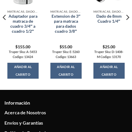
MATRACAS, DADOS Y ADAPTADORES
MATRACAS, DADOS Y ADAPTADORES
MATRACAS, DADOS Y ADAPTADORES
Adaptador para
Extension de 3″
Dado de 8mm
matraca de
para matraca
Cuadro 1/4″
cuadro 3/4″ a
para dados
cuadro 1/2″
cuadro 3/8″
$
155.00
$
55.00
$
25.00
Truper Sku: A-5453
Truper Sku: E-5260
Truper Sku: D-1408-
Codigo: 13424
Codigo: 13663
M Codigo: 13170
AÑADIR AL
AÑADIR AL
AÑADIR AL
CARRITO
CARRITO
CARRITO
Información
Acerca de Nosotros
Envíos y Garantías