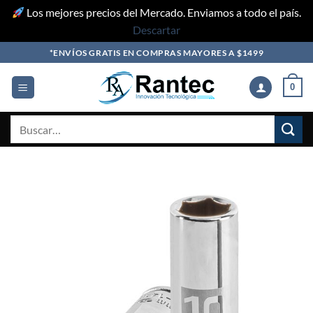
Los mejores precios del Mercado. Enviamos a todo el país.
Descartar
Skip
*ENVÍOS GRATIS EN COMPRAS MAYORES A $1499
to
content
0
Buscar
por: