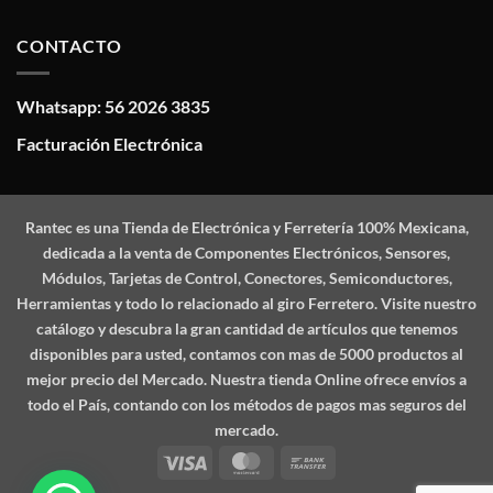
CONTACTO
Whatsapp: 56 2026 3835
Facturación Electrónica
Rantec
es una Tienda de Electrónica y Ferretería 100% Mexicana,
dedicada a la venta de Componentes Electrónicos, Sensores,
Módulos, Tarjetas de Control, Conectores, Semiconductores,
Herramientas y todo lo relacionado al giro Ferretero. Visite nuestro
catálogo y descubra la gran cantidad de artículos que tenemos
disponibles para usted, contamos con mas de 5000 productos al
mejor precio del Mercado. Nuestra tienda Online ofrece envíos a
todo el País, contando con los métodos de pagos mas seguros del
mercado.
Visa
MasterCard
Bank
Transfer