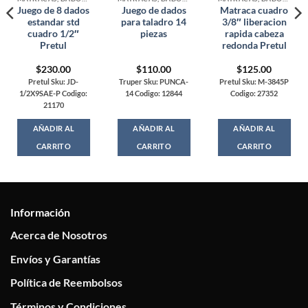
Juego de 8 dados
Juego de dados
Matraca cuadro
estandar std
para taladro 14
3/8″ liberacion
cuadro 1/2″
piezas
rapida cabeza
Pretul
redonda Pretul
$
230.00
$
110.00
$
125.00
Pretul Sku: JD-
Truper Sku: PUNCA-
Pretul Sku: M-3845P
1/2X9SAE-P Codigo:
14 Codigo: 12844
Codigo: 27352
21170
AÑADIR AL
AÑADIR AL
AÑADIR AL
CARRITO
CARRITO
CARRITO
Información
Acerca de Nosotros
Envíos y Garantías
Política de Reembolsos
Términos y Condiciones