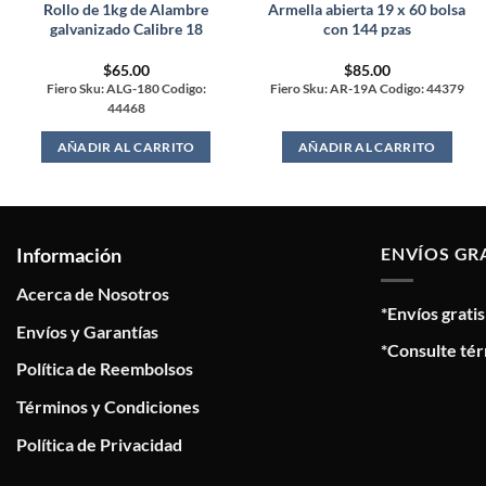
Rollo de 1kg de Alambre
Armella abierta 19 x 60 bolsa
galvanizado Calibre 18
con 144 pzas
$
65.00
$
85.00
Fiero Sku: ALG-180 Codigo:
Fiero Sku: AR-19A Codigo: 44379
44468
AÑADIR AL CARRITO
AÑADIR AL CARRITO
Información
ENVÍOS GR
Acerca de Nosotros
*Envíos grati
Envíos y Garantías
*Consulte tér
Política de Reembolsos
Términos y Condiciones
Política de Privacidad