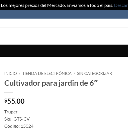
Los mejores precios del Mercado. Enviamos a todo el país.
Descar
INICIO
/
TIENDA DE ELECTRÓNICA
/
SIN CATEGORIZAR
Cultivador para jardin de 6″
55.00
$
Truper
Sku: GTS-CV
Codigo: 15024