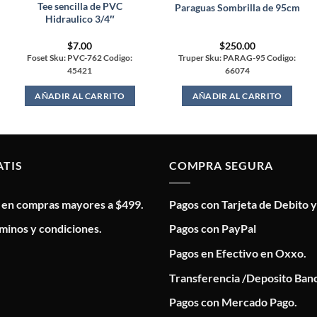
Tee sencilla de PVC
Paraguas Sombrilla de 95cm
Hidraulico 3/4″
$
7.00
$
250.00
Foset Sku: PVC-762 Codigo:
Truper Sku: PARAG-95 Codigo:
45421
66074
AÑADIR AL CARRITO
AÑADIR AL CARRITO
ATIS
COMPRA SEGURA
s en compras mayores a $499.
Pagos con Tarjeta de Debito y
minos y condiciones.
Pagos con PayPal
Pagos en Efectivo en Oxxo.
Transferencia /Deposito Banc
Pagos con Mercado Pago.