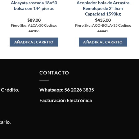
Alcayata roscada 18×50
Acoplador bola de Arrastre
bolsa con 144 piezas
Remolque de 2″ 5cm
Capacidad 1590kg
$
89.00
$
435.00
Fiero Sku: ALCA-50 Codigo:
Fiero Sku: ACO-BOLA-35 Codigo:
44986
44442
AÑADIR AL CARRITO
AÑADIR AL CARRITO
CONTACTO
 Crédito.
Whatsapp: 56 2026 3835
Facturación Electrónica
ario.