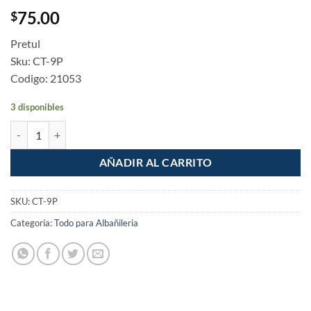
75.00
$
Pretul
Sku: CT-9P
Codigo: 21053
3 disponibles
Cuchara para albañil tipo Filadelfia 9" Pretul cantidad
AÑADIR AL CARRITO
SKU:
CT-9P
Categoría:
Todo para Albañileria