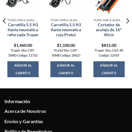
TODO PARA ALBAÑILERIA
TODO PARA ALBAÑILERIA
TODO PARA ALBAÑILERIA
Carretilla 5.5 ft3
Carretilla 5.5 ft3
Cortador de
llanta neumatica
llanta neumatica
azulejo de 16″
reforzada Truper
roja Pretul
40cm
$
1,460.00
$
1,100.00
$
815.00
Truper Sku: CAT-
Pretul Sku: CAP-
Truper Sku: CAZ-40
50ND Codigo: 11752
50NB Codigo: 20627
Codigo: 12929
AÑADIR AL
AÑADIR AL
AÑADIR AL
CARRITO
CARRITO
CARRITO
Información
Acerca de Nosotros
Envíos y Garantías
Política de Reembolsos