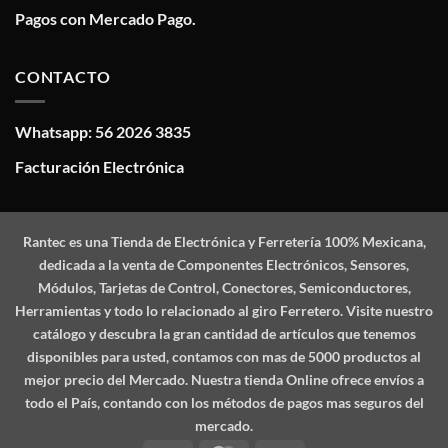
Pagos con Mercado Pago.
CONTACTO
Whatsapp: 56 2026 3835
Facturación Electrónica
Rantec
es una Tienda de Electrónica y Ferretería 100% Mexicana,
dedicada a la venta de Componentes Electrónicos, Sensores,
Módulos, Tarjetas de Control, Conectores, Semiconductores,
Herramientas y todo lo relacionado al giro Ferretero. Visite nuestro
catálogo y descubra la gran cantidad de artículos que tenemos
disponibles para usted, contamos con mas de 5000 productos al
mejor precio del Mercado. Nuestra tienda Online ofrece envíos a
todo el País, contando con los métodos de pagos mas seguros del
mercado.