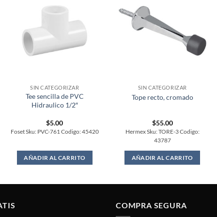
SIN CATEGORIZAR
SIN CATEGORIZAR
Tee sencilla de PVC
Tope recto, cromado
Hidraulico 1/2″
$
5.00
$
55.00
Foset Sku: PVC-761 Codigo: 45420
Hermex Sku: TORE-3 Codigo:
43787
AÑADIR AL CARRITO
AÑADIR AL CARRITO
ATIS
COMPRA SEGURA