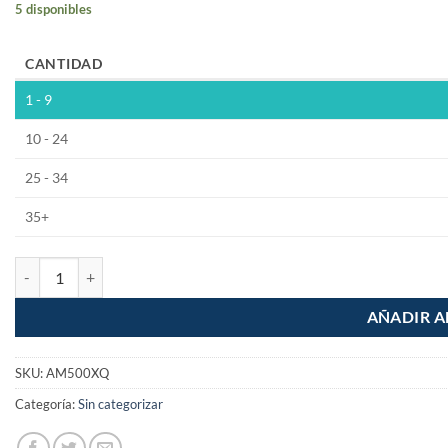
5 disponibles
CANTIDAD
1 - 9
10 - 24
25 - 34
35+
Esmalte Blanco Mate AM-500 de 250ml cantidad
AÑADIR A
SKU:
AM500XQ
Categoría:
Sin categorizar