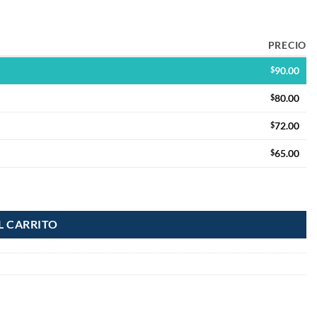
PRECIO
$
90.00
$
80.00
$
72.00
$
65.00
L CARRITO