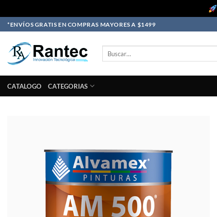
Skip
*ENVÍOS GRATIS EN COMPRAS MAYORES A $1499
to
content
Buscar
por:
CATALOGO
CATEGORIAS