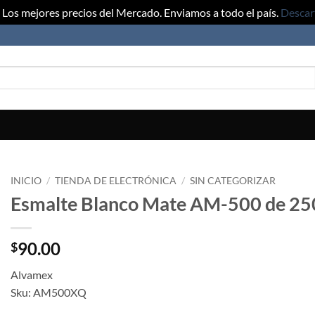
Los mejores precios del Mercado. Enviamos a todo el país.
Descar
INICIO
/
TIENDA DE ELECTRÓNICA
/
SIN CATEGORIZAR
Esmalte Blanco Mate AM-500 de 2
90.00
$
Alvamex
Sku: AM500XQ