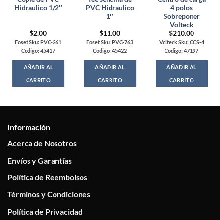
Hidraulico 1/2″
PVC Hidraulico
4 polos
1″
Sobreponer
Volteck
$
2.00
$
11.00
$
210.00
Foset Sku: PVC-261
Foset Sku: PVC-763
Volteck Sku: CCS-4
Codigo: 45417
Codigo: 45422
Codigo: 47197
AÑADIR AL
AÑADIR AL
AÑADIR AL
CARRITO
CARRITO
CARRITO
Información
Acerca de Nosotros
Envíos y Garantías
Política de Reembolsos
Términos y Condiciones
Política de Privacidad