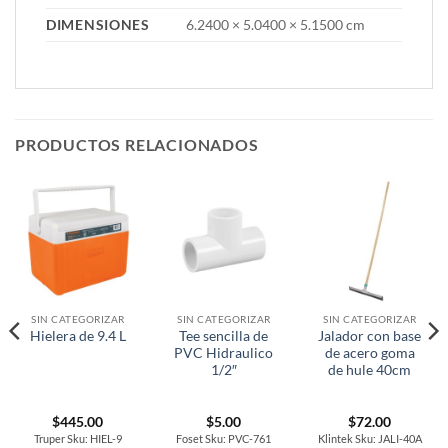
DIMENSIONES
6.2400 × 5.0400 × 5.1500 cm
PRODUCTOS RELACIONADOS
SIN CATEGORIZAR
SIN CATEGORIZAR
SIN CATEGORIZAR
Tee sencilla de
Jalador con base
Hielera de 9.4 L
PVC Hidraulico
de acero goma
1/2″
de hule 40cm
$
445.00
$
5.00
$
72.00
Truper Sku: HIEL-9
Foset Sku: PVC-761
Klintek Sku: JALI-40A