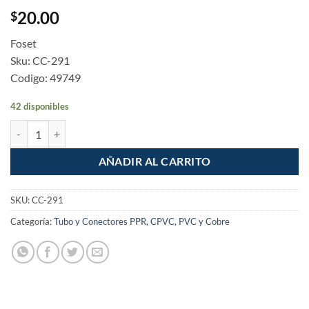
20.00
$
Foset
Sku: CC-291
Codigo: 49749
42 disponibles
Cople reduccion campana cobre 3/4" x 1/2" cantidad
AÑADIR AL CARRITO
SKU:
CC-291
Categoría:
Tubo y Conectores PPR, CPVC, PVC y Cobre