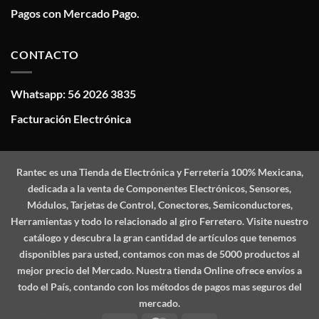
Pagos con Mercado Pago.
CONTACTO
Whatsapp: 56 2026 3835
Facturación Electrónica
Rantec
es una Tienda de Electrónica y Ferretería 100% Mexicana,
dedicada a la venta de Componentes Electrónicos, Sensores,
Módulos, Tarjetas de Control, Conectores, Semiconductores,
Herramientas y todo lo relacionado al giro Ferretero. Visite nuestro
catálogo y descubra la gran cantidad de artículos que tenemos
disponibles para usted, contamos con mas de 5000 productos al
mejor precio del Mercado. Nuestra tienda Online ofrece envíos a
todo el País, contando con los métodos de pagos mas seguros del
mercado.