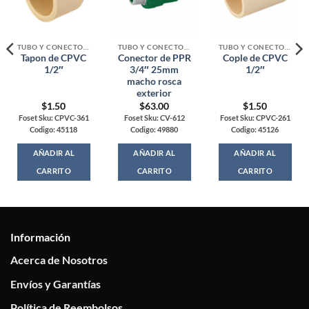
TUBO Y CONECTORES PPR, CPVC, PVC Y COBRE
TUBO Y CONECTORES PPR, CPVC, PVC Y COBRE
TUBO Y CONECTORES PPR, CPVC, PVC Y COBRE
Tapon de CPVC
Conector de PPR
Cople de CPVC
1/2″
3/4″ 25mm
1/2″
macho rosca
exterior
$
1.50
$
63.00
$
1.50
Foset Sku: CPVC-361
Foset Sku: CV-612
Foset Sku: CPVC-261
Codigo: 45118
Codigo: 49880
Codigo: 45126
AÑADIR AL
AÑADIR AL
AÑADIR AL
CARRITO
CARRITO
CARRITO
Información
Acerca de Nosotros
Envíos y Garantías
Política de Reembolsos