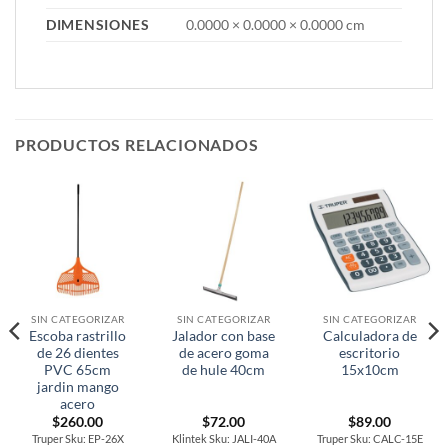
DIMENSIONES
0.0000 × 0.0000 × 0.0000 cm
PRODUCTOS RELACIONADOS
SIN CATEGORIZAR
SIN CATEGORIZAR
SIN CATEGORIZAR
Escoba rastrillo
Jalador con base
Calculadora de
de 26 dientes
de acero goma
escritorio
PVC 65cm
de hule 40cm
15x10cm
jardin mango
acero
$
260.00
$
72.00
$
89.00
Truper Sku: EP-26X
Klintek Sku: JALI-40A
Truper Sku: CALC-15E