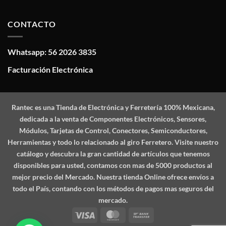
CONTACTO
Whatsapp: 56 2026 3835
Facturación Electrónica
Rantec
es una Tienda de Electrónica y Ferretería 100% Mexicana,
dedicada a la venta de Componentes Electrónicos, Sensores,
Módulos, Tarjetas de Control, Conectores, Semiconductores,
Herramientas y todo lo relacionado al giro Ferretero. Visite nuestro
catálogo y descubra la gran cantidad de artículos que tenemos
disponibles para usted, contamos con mas de 5000 productos al
mejor precio del Mercado. Nuestra tienda Online ofrece envíos a
todo el País, contando con los métodos de pagos mas seguros del
mercado.
Visa
MasterCard
Bank
Transfer