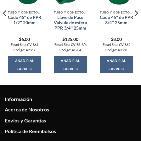
TUBO Y CONECTORES PPR, CPVC, PVC Y COBRE
TUBO Y CONECTORES PPR, CPVC, PVC Y COBRE
TUBO Y CONECTORES PPR, CPVC, PVC Y COBRE
Codo 45° de PPR
Llave de Paso
Codo 45° de PPR
1/2″ 20mm
Valvula de esfera
3/4″ 25mm
PPR 3/4″ 25mm
$
6.00
$
125.00
$
8.00
Foset Sku: CV-861
Foset Sku: CV-ES-3/4
Foset Sku: CV-862
Codigo: 49867
Codigo: 41984
Codigo: 49868
AÑADIR AL
AÑADIR AL
AÑADIR AL
CARRITO
CARRITO
CARRITO
Información
Acerca de Nosotros
Envíos y Garantías
Política de Reembolsos