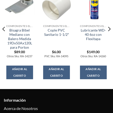
COMPONENTES ELECTRONICOS
COMPONENTES ELECTRONICOS
COMPONENTES ELECTRONICOS
Bisagra Bibel
Cople PVC
Lubricante WD-
Mediano con
Sanitario 1-1/2″
40 6oz con
Balero Medida
Flexitapa
19Dx50Ax120L
para Porton
$
89.00
$
6.00
$
149.00
Otros Sku: RA-14237
PVC Sku: RA-14095
Otros Sku: RA-14260
AÑADIR AL
AÑADIR AL
AÑADIR AL
CARRITO
CARRITO
CARRITO
Información
Acerca de Nosotros