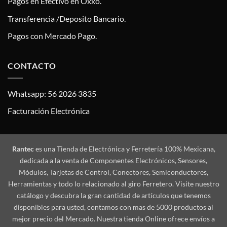
Pagos en Efectivo en Oxxo.
Transferencia /Deposito Bancario.
Pagos con Mercado Pago.
CONTACTO
Whatsapp: 56 2026 3835
Facturación Electrónica
Rantec
es una Tienda de Electrónica y Ferretería 100% Mexicana,
dedicada a la venta de Componentes Electrónicos, Sensores,
Módulos, Tarjetas de Control, Conectores, Semiconductores,
Herramientas y todo lo relacionado al giro Ferretero. Visite nuestro
catálogo y descubra la gran cantidad de artículos que tenemos
disponibles para usted, contamos con mas de 5000 productos al
mejor precio del Mercado. Nuestra tienda Online ofrece envíos a