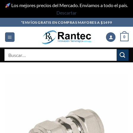
Los mejores precios del Mercado. Enviamos a todo el país.
Descartar
Skip
*ENVÍOS GRATIS EN COMPRAS MAYORES A $1499
to
content
0
Buscar
por: