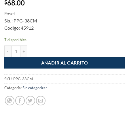
68.00
$
Foset
Sku: PPG-38CM
Codigo: 45912
7 disponibles
Cople de compresion para PEALPE 3/8" Foset cantidad
AÑADIR AL CARRITO
SKU:
PPG-38CM
Categoría:
Sin categorizar