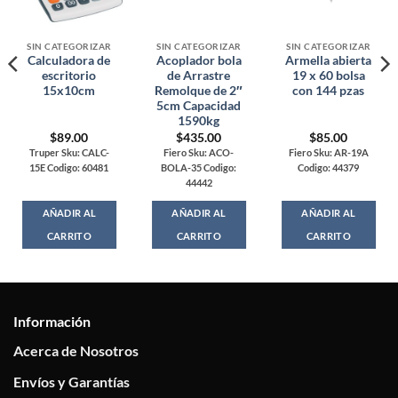
SIN CATEGORIZAR
SIN CATEGORIZAR
SIN CATEGORIZAR
Calculadora de
Acoplador bola
Armella abierta
escritorio
de Arrastre
19 x 60 bolsa
15x10cm
Remolque de 2″
con 144 pzas
5cm Capacidad
1590kg
$
89.00
$
435.00
$
85.00
Truper Sku: CALC-
Fiero Sku: ACO-
Fiero Sku: AR-19A
15E Codigo: 60481
BOLA-35 Codigo:
Codigo: 44379
44442
AÑADIR AL
AÑADIR AL
AÑADIR AL
CARRITO
CARRITO
CARRITO
Información
Acerca de Nosotros
Envíos y Garantías