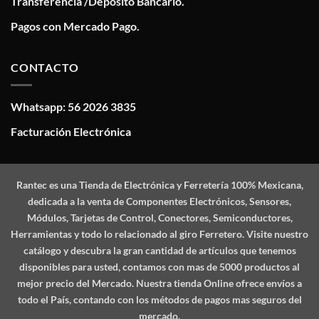
Transferencia /Deposito Bancario.
Pagos con Mercado Pago.
CONTACTO
Whatsapp: 56 2026 3835
Facturación Electrónica
Rantec
es una Tienda de Electrónica y Ferretería 100% Mexicana,
dedicada a la venta de Componentes Electrónicos, Sensores,
Módulos, Tarjetas de Control, Conectores, Semiconductores,
Herramientas y todo lo relacionado al giro Ferretero. Visite nuestro
catálogo y descubra la gran cantidad de artículos que tenemos
disponibles para usted, contamos con mas de 5000 productos al
mejor precio del Mercado. Nuestra tienda Online ofrece envíos a
todo el País, contando con los métodos de pagos mas seguros del
mercado.