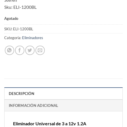
was:
is:
Sku: ELI-1200BL
$279.00.
$251.00.
Agotado
SKU:
ELI-1200BL
Categoría:
Eliminadores
DESCRIPCIÓN
INFORMACIÓN ADICIONAL
Eliminador Universal de 3 a 12v 1.2A