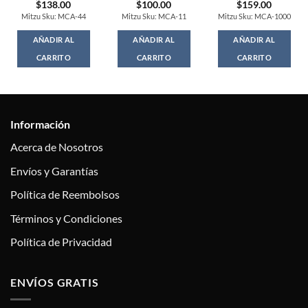
Original
Current
Original
Current
Original
Current
$
138.00
$
100.00
$
159.00
price
price
price
price
price
price
Mitzu Sku: MCA-44
Mitzu Sku: MCA-11
Mitzu Sku: MCA-1000
was:
is:
was:
is:
was:
is:
$159.00.
$138.00.
$115.00.
$100.00.
$183.00.
$159.00
AÑADIR AL
AÑADIR AL
AÑADIR AL
CARRITO
CARRITO
CARRITO
Información
Acerca de Nosotros
Envíos y Garantías
Política de Reembolsos
Términos y Condiciones
Política de Privacidad
ENVÍOS GRATIS