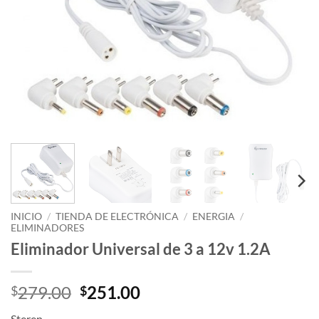
INICIO
/
TIENDA DE ELECTRÓNICA
/
ENERGIA
/
ELIMINADORES
Eliminador Universal de 3 a 12v 1.2A
Original
Current
279.00
251.00
$
$
price
price
Steren