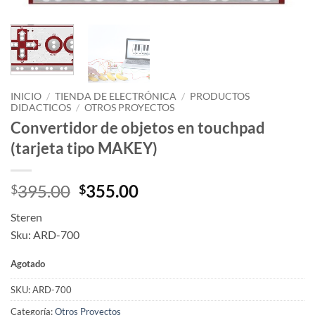
INICIO
/
TIENDA DE ELECTRÓNICA
/
PRODUCTOS
DIDACTICOS
/
OTROS PROYECTOS
Convertidor de objetos en touchpad
(tarjeta tipo MAKEY)
Original
Current
395.00
355.00
$
$
price
price
Steren
was:
is:
Sku: ARD-700
$395.00.
$355.00.
Agotado
SKU:
ARD-700
Categoría:
Otros Proyectos