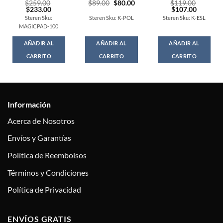
Original
Current
$
259.00
$
89.00
$
80.00
$
119.00
Original
Current
price
price
Original
Current
$
233.00
$
107.00
price
price
was:
is:
price
price
Steren Sku:
Steren Sku: K-POL
Steren Sku: K-ESL
was:
is:
$89.00.
$80.00.
was:
is:
MAGICPAD-100
$259.00.
$233.00.
$119.00.
$107.00
AÑADIR AL
AÑADIR AL
AÑADIR AL
CARRITO
CARRITO
CARRITO
Información
Acerca de Nosotros
Envíos y Garantías
Política de Reembolsos
Términos y Condiciones
Política de Privacidad
ENVÍOS GRATIS