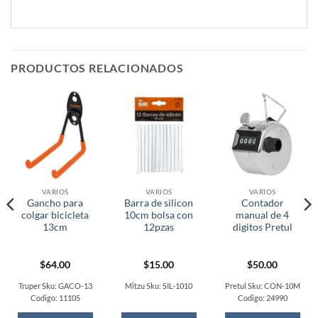
PRODUCTOS RELACIONADOS
VARIOS
VARIOS
VARIOS
Gancho para
Barra de silicon
Contador
colgar bicicleta
10cm bolsa con
manual de 4
13cm
12pzas
digitos Pretul
$
64.00
$
15.00
$
50.00
t
Truper Sku: GACO-13
Mitzu Sku: SIL-1010
Pretul Sku: CON-10M
Codigo: 11105
Codigo: 24990
0.