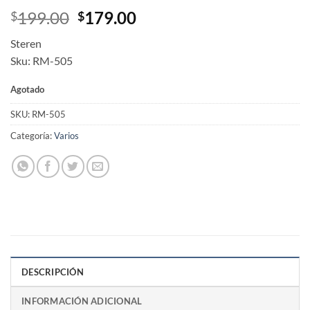
Original
Current
199.00
179.00
$
$
price
price
Steren
was:
is:
Sku: RM-505
$199.00.
$179.00.
Agotado
SKU:
RM-505
Categoría:
Varios
DESCRIPCIÓN
INFORMACIÓN ADICIONAL