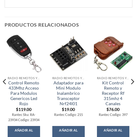
PRODUCTOS RELACIONADOS
RADIO REMOTOS Y RF
RADIO REMOTOS Y RF
RADIO REMOTOS Y RF
Control Remoto
Adaptador para
Kit Control
433Mhz Acceso
Mini Modulo
Remoto y
Para Modulos
Inalambrico
Receptor Rf
Genericos Led
Transceptor
315mhz 4
Rojo
Nrf24l01
Canales
$
119.00
$
19.00
$
76.00
Rantec Sku: RA-
Rantec Codigo: 215
Rantec Codigo: 397
23934 Codigo: 23934
AÑADIR AL
AÑADIR AL
AÑADIR AL