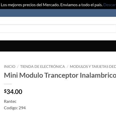
Los mejores precios del Mercado. Enviamos a todo el país.
Descar
INICIO
/
TIENDA DE ELECTRÓNICA
/
MODULOS Y TARJETAS DE
Mini Modulo Tranceptor Inalambrico
34.00
$
Rantec
Codigo: 294