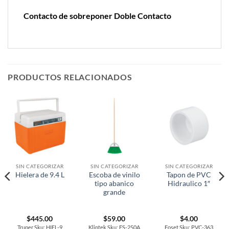
Contacto de sobreponer Doble Contacto
PRODUCTOS RELACIONADOS
SIN CATEGORIZAR
SIN CATEGORIZAR
SIN CATEGORIZAR
Escoba de vinilo
Tapon de PVC
Hielera de 9.4 L
tipo abanico
Hidraulico 1″
grande
$
445.00
$
59.00
$
4.00
Truper Sku: HIEL-9
Klintek Sku: ES-250A
Foset Sku: PVC-363