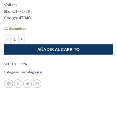
Volteck
Sku: CTF-1/2R
Codigo: 47340
11 disponibles
Conector tubo flexible 1/2" recto Volteck cantidad
AÑADIR AL CARRITO
SKU:
CTF-1/2R
Categoría:
Sin categorizar