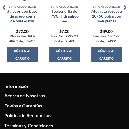
SIN CATEGORIZAR
SIN CATEGORIZAR
SIN CATEGORIZAR
Jalador con base
Tee sencilla de
Alcayata roscada
de acero goma
PVC Hidraulico
18×50 bolsa con
de hule 40cm
3/4″
144 piezas
$
72.00
$
7.00
$
89.00
Klintek Sku: JALI-
Foset Sku: PVC-762
Fiero Sku: ALCA-50
40A Codigo: 57018
Codigo: 45421
Codigo: 44986
AÑADIR AL
AÑADIR AL
AÑADIR AL
CARRITO
CARRITO
CARRITO
Información
Acerca de Nosotros
Envíos y Garantías
Política de Reembolsos
Términos y Condiciones