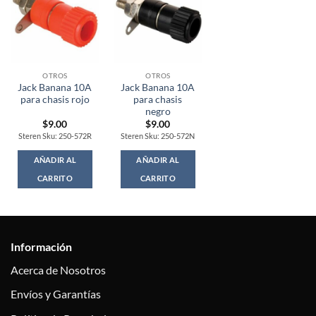
OTROS
OTROS
Jack Banana 10A
Jack Banana 10A
para chasis rojo
para chasis
negro
$
9.00
$
9.00
Steren Sku: 250-572R
Steren Sku: 250-572N
AÑADIR AL
AÑADIR AL
CARRITO
CARRITO
Información
Acerca de Nosotros
Envíos y Garantías