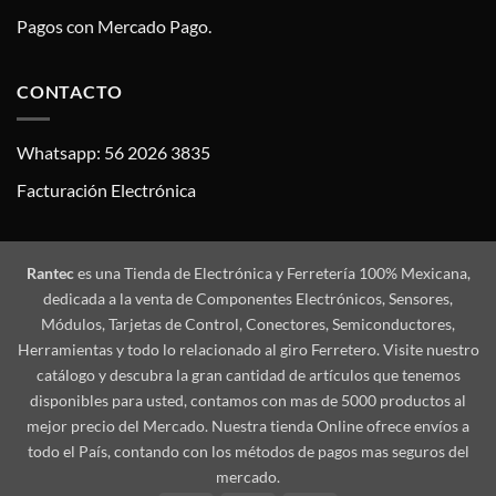
Pagos con Mercado Pago.
CONTACTO
Whatsapp: 56 2026 3835
Facturación Electrónica
Rantec
es una Tienda de Electrónica y Ferretería 100% Mexicana,
dedicada a la venta de Componentes Electrónicos, Sensores,
Módulos, Tarjetas de Control, Conectores, Semiconductores,
Herramientas y todo lo relacionado al giro Ferretero. Visite nuestro
catálogo y descubra la gran cantidad de artículos que tenemos
disponibles para usted, contamos con mas de 5000 productos al
mejor precio del Mercado. Nuestra tienda Online ofrece envíos a
todo el País, contando con los métodos de pagos mas seguros del
mercado.