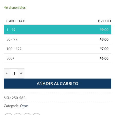
46 disponibles
CANTIDAD
PRECIO
1 - 49
$
9.00
50 - 99
$
8.00
100 - 499
$
7.00
500+
$
6.00
Conector Bornera de 2 terminales tipo push para bafle cantidad
AÑADIR AL CARRITO
SKU:
250-582
Categoría:
Otros