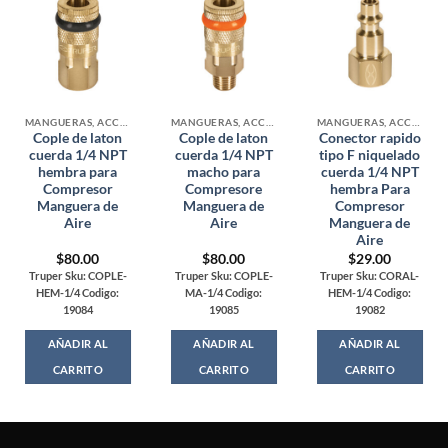
MANGUERAS, ACCESORIOS Y CONECTORES DE AIRE
MANGUERAS, ACCESORIOS Y CONECTORES DE AIRE
MANGUERAS, ACCESORIOS Y CONECTORES DE AIRE
Cople de laton
Cople de laton
Conector rapido
cuerda 1/4 NPT
cuerda 1/4 NPT
tipo F niquelado
hembra para
macho para
cuerda 1/4 NPT
Compresor
Compresore
hembra Para
Manguera de
Manguera de
Compresor
Aire
Aire
Manguera de
Aire
$
80.00
$
80.00
$
29.00
Truper Sku: COPLE-
Truper Sku: COPLE-
Truper Sku: CORAL-
HEM-1/4 Codigo:
MA-1/4 Codigo:
HEM-1/4 Codigo:
19084
19085
19082
AÑADIR AL
AÑADIR AL
AÑADIR AL
CARRITO
CARRITO
CARRITO