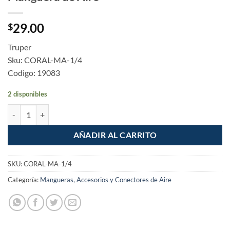
29.00
$
Truper
Sku: CORAL-MA-1/4
Codigo: 19083
2 disponibles
Conector rapido tipo M niquelado cuerda 1/4 NPT macho para Compr
AÑADIR AL CARRITO
SKU:
CORAL-MA-1/4
Categoría:
Mangueras, Accesorios y Conectores de Aire