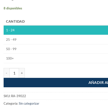
8 disponibles
CANTIDAD
1 - 24
25 - 49
50 - 99
100+
Conector de cobre rosca exterior 3/4" iusa cantidad
AÑADIR A
SKU:
RA-39022
Categoría:
Sin categorizar