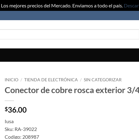
Los mejores precios del Mercado. Enviamos a todo el país.
Descar
INICIO
/
TIENDA DE ELECTRÓNICA
/
SIN CATEGORIZAR
Conector de cobre rosca exterior 3/4
36.00
$
Iusa
Sku: RA-39022
Codigo: 208987