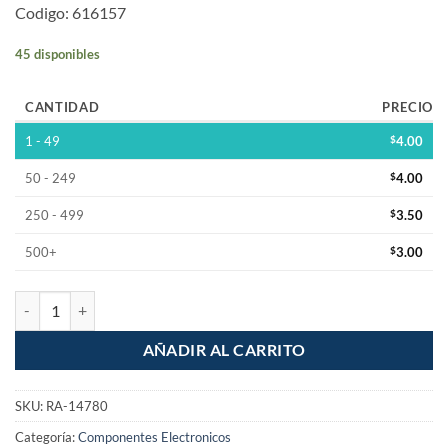
Codigo: 616157
45 disponibles
CANTIDAD
PRECIO
1 - 49
$
4.00
50 - 249
$
4.00
250 - 499
$
3.50
500+
$
3.00
Conector hembra de CPVC 1/2" rosca interior iusa cantidad
AÑADIR AL CARRITO
SKU:
RA-14780
Categoría:
Componentes Electronicos