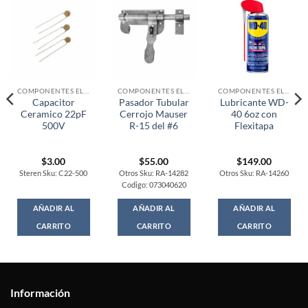
COMPONENTES ELECTRONICOS
COMPONENTES ELECTRONICOS
COMPONENTES ELECTRONICOS
Capacitor
Pasador Tubular
Lubricante WD-
Ceramico 22pF
Cerrojo Mauser
40 6oz con
500V
R-15 del #6
Flexitapa
$
3.00
$
55.00
$
149.00
Steren Sku: C22-500
Otros Sku: RA-14282
Otros Sku: RA-14260
Codigo: 073040620
AÑADIR AL
AÑADIR AL
AÑADIR AL
CARRITO
CARRITO
CARRITO
Información