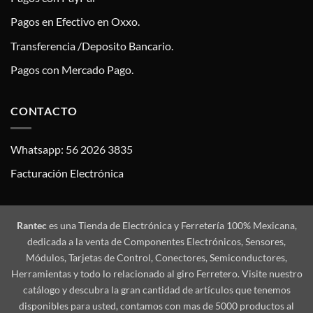
Pagos en Efectivo en Oxxo.
Transferencia /Deposito Bancario.
Pagos con Mercado Pago.
CONTACTO
Whatsapp: 56 2026 3835
Facturación Electrónica
Rantec
es una Tienda de Electrónica y Ferretería 100% Mexicana,
dedicada a la venta de Componentes Electrónicos, Sensores,
Módulos, Tarjetas de Control, Conectores, Semiconductores,
Herramientas y todo lo relacionado al giro Ferretero. Visite nuestro
catálogo y descubra la gran cantidad de artículos que tenemos
disponibles para usted, contamos con mas de 5000 productos al