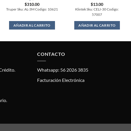
$
310.00
$
13.00
Truper Sku: AL-3M Codigo: 10621
Klintek Sku: CELI-30 Codigo:
57007
AÑADIR AL CARRITO
AÑADIR AL CARRITO
CONTACTO
Crédito.
Whatsapp: 56 2026 3835
Facturación Electrónica
rio.