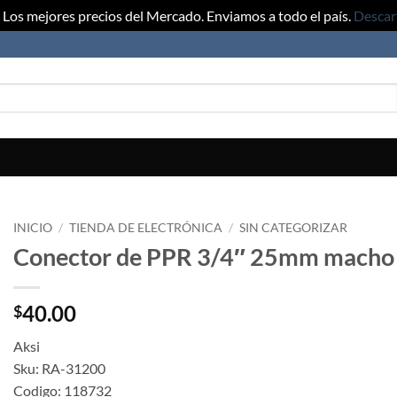
Los mejores precios del Mercado. Enviamos a todo el país.
Descar
INICIO
/
TIENDA DE ELECTRÓNICA
/
SIN CATEGORIZAR
Conector de PPR 3/4″ 25mm macho r
40.00
$
Aksi
Sku: RA-31200
Codigo: 118732