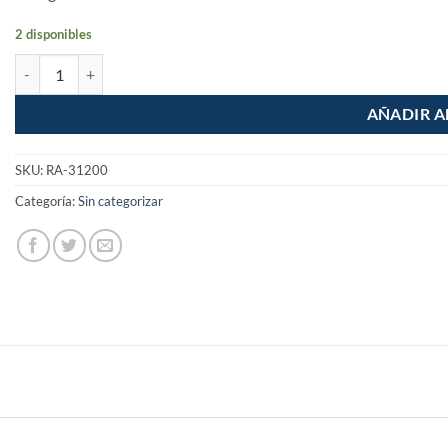
2 disponibles
Conector de PPR 3/4" 25mm macho rosca exterior cantidad
AÑADIR A
SKU:
RA-31200
Categoría:
Sin categorizar