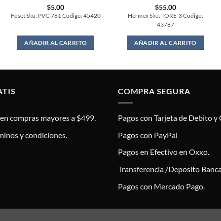
$
5.00
$
55.00
Foset Sku: PVC-761 Codigo: 45420
Hermex Sku: TORE-3 Codigo:
43787
AÑADIR AL CARRITO
AÑADIR AL CARRITO
ATIS
COMPRA SEGURA
s en compras mayores a $499.
Pagos con Tarjeta de Debito y 
minos y condiciones.
Pagos con PayPal
Pagos en Efectivo en Oxxo.
Transferencia /Deposito Banca
Pagos con Mercado Pago.