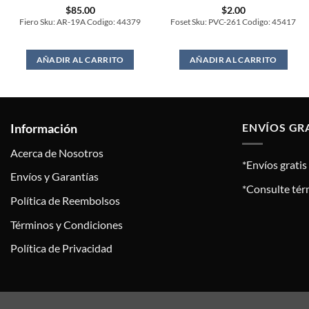
$
85.00
$
2.00
Fiero Sku: AR-19A Codigo: 44379
Foset Sku: PVC-261 Codigo: 45417
AÑADIR AL CARRITO
AÑADIR AL CARRITO
Información
ENVÍOS GR
Acerca de Nosotros
*Envíos grati
Envíos y Garantías
*Consulte tér
Política de Reembolsos
Términos y Condiciones
Política de Privacidad