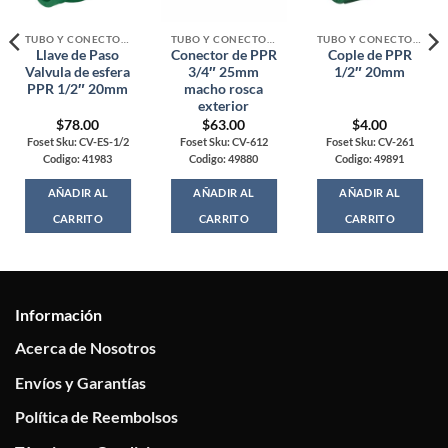
TUBO Y CONECTORES PPR, CPVC, PVC Y COBRE
TUBO Y CONECTORES PPR, CPVC, PVC Y COBRE
TUBO Y CONECTORES PPR, CPVC, PVC Y COBRE
Llave de Paso
Conector de PPR
Cople de PPR
Valvula de esfera
3/4″ 25mm
1/2″ 20mm
PPR 1/2″ 20mm
macho rosca
exterior
$
78.00
$
63.00
$
4.00
Foset Sku: CV-ES-1/2
Foset Sku: CV-612
Foset Sku: CV-261
Codigo: 41983
Codigo: 49880
Codigo: 49891
AÑADIR AL
AÑADIR AL
AÑADIR AL
CARRITO
CARRITO
CARRITO
Información
Acerca de Nosotros
Envíos y Garantías
Política de Reembolsos