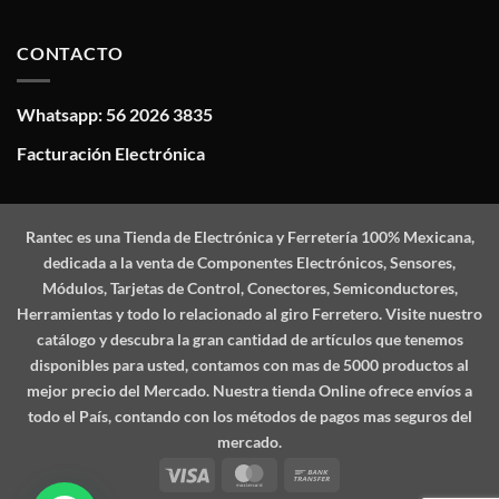
CONTACTO
Whatsapp: 56 2026 3835
Facturación Electrónica
Rantec
es una Tienda de Electrónica y Ferretería 100% Mexicana,
dedicada a la venta de Componentes Electrónicos, Sensores,
Módulos, Tarjetas de Control, Conectores, Semiconductores,
Herramientas y todo lo relacionado al giro Ferretero. Visite nuestro
catálogo y descubra la gran cantidad de artículos que tenemos
disponibles para usted, contamos con mas de 5000 productos al
mejor precio del Mercado. Nuestra tienda Online ofrece envíos a
todo el País, contando con los métodos de pagos mas seguros del
mercado.
Visa
MasterCard
Bank
Transfer