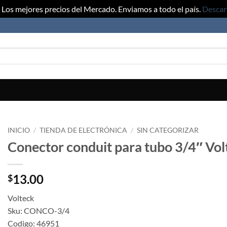
Los mejores precios del Mercado. Enviamos a todo el país.
Descar
INICIO
/
TIENDA DE ELECTRÓNICA
/
SIN CATEGORIZAR
Conector conduit para tubo 3/4″ Vol
13.00
$
Volteck
Sku: CONCO-3/4
Codigo: 46951