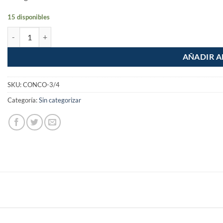
15 disponibles
Conector conduit para tubo 3/4" Volteck cantidad
AÑADIR A
SKU:
CONCO-3/4
Categoría:
Sin categorizar