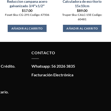
Reduccion campana acero
Calculadora de escritorio
galvanizado 3/4″x1/2″
15x10cm
$
17.00
$
89.00
Foset Sku: CG-291 Codigo: 47506
Truper Sku: CALC-15E Codigo:
60481
AÑADIR AL CARRITO
AÑADIR AL CARRITO
CONTACTO
 Crédito.
Whatsapp: 56 2026 3835
Facturación Electrónica
ario.