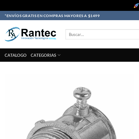
Skip
*ENVÍOS GRATIS EN COMPRAS MAYORES A $1499
to
content
Buscar
por:
CATALOGO
CATEGORIAS