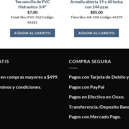
Tee sencilla de PVC
Armella abierta 19 x 60 bolsa
Hidraulico 3/4″
con 144 pzas
$
7.00
$
85.00
Foset Sku: PVC-762 Codigo:
Fiero Sku: AR-19A Codigo: 44379
45421
AÑADIR AL CARRITO
AÑADIR AL CARRITO
ATIS
COMPRA SEGURA
s en compras mayores a $499.
Pagos con Tarjeta de Debito y
minos y condiciones.
Pagos con PayPal
Pagos en Efectivo en Oxxo.
Transferencia /Deposito Banc
Pagos con Mercado Pago.