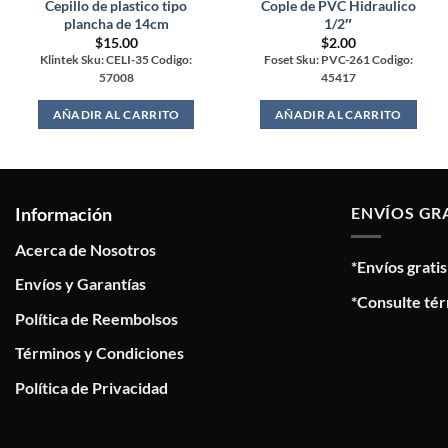
Cepillo de plastico tipo
Cople de PVC Hidraulico
plancha de 14cm
1/2″
$
15.00
$
2.00
Klintek Sku: CELI-35 Codigo:
Foset Sku: PVC-261 Codigo:
57008
45417
AÑADIR AL CARRITO
AÑADIR AL CARRITO
Información
ENVÍOS GR
Acerca de Nosotros
*Envíos grati
Envíos y Garantías
*Consulte tér
Política de Reembolsos
Términos y Condiciones
Política de Privacidad