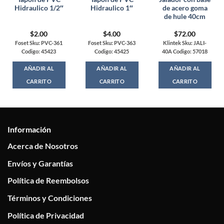
Hidraulico 1/2″
Hidraulico 1″
de acero goma
de hule 40cm
$
2.00
$
4.00
$
72.00
Foset Sku: PVC-361
Foset Sku: PVC-363
Klintek Sku: JALI-
Codigo: 45423
Codigo: 45425
40A Codigo: 57018
AÑADIR AL
AÑADIR AL
AÑADIR AL
CARRITO
CARRITO
CARRITO
Información
Acerca de Nosotros
Envíos y Garantías
Política de Reembolsos
Términos y Condiciones
Política de Privacidad