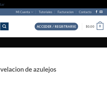
tar
Mi Cuenta
Tutoriales
Facturacion
Contacto
0
ACCEDER / REGISTRARSE
$
0.00
velacion de azulejos