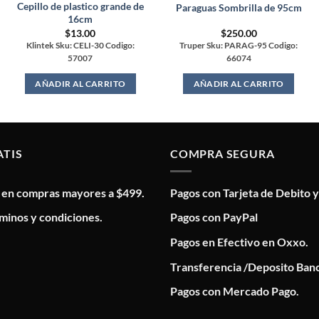
Cepillo de plastico grande de
Paraguas Sombrilla de 95cm
16cm
$
13.00
$
250.00
Klintek Sku: CELI-30 Codigo:
Truper Sku: PARAG-95 Codigo:
57007
66074
AÑADIR AL CARRITO
AÑADIR AL CARRITO
ATIS
COMPRA SEGURA
s en compras mayores a $499.
Pagos con Tarjeta de Debito y
minos y condiciones.
Pagos con PayPal
Pagos en Efectivo en Oxxo.
Transferencia /Deposito Banc
Pagos con Mercado Pago.