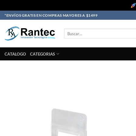
Skip
*ENVÍOS GRATIS EN COMPRAS MAYORES A $1499
to
content
Buscar
por:
CATALOGO
CATEGORIAS