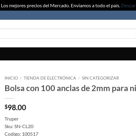
Los mejores precios del Mercado. Enviamos a todo el país.
Descar
INICIO
/
TIENDA DE ELECTRÓNICA
/
SIN CATEGORIZAR
Bolsa con 100 anclas de 2mm para ni
98.00
$
Truper
Sku: SN-CL20
Codigo: 100517