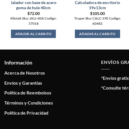
Jalador con base de acero
Calculadora de escritorio
goma de hule 40cm
19x13cm
$
72.00
$
105.00
Klintek Sku: JALI-40A Codigo:
Truper Sku: CALC-19E Codigo:
57018
60482
AÑADIR AL CARRITO
AÑADIR AL CARRITO
Información
ENVÍOS GR
Acerca de Nosotros
*Envíos grati
Envíos y Garantías
*Consulte tér
Política de Reembolsos
Términos y Condiciones
Política de Privacidad