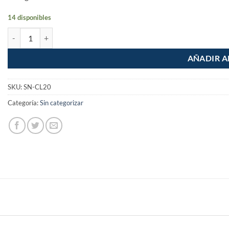
14 disponibles
Bolsa con 100 anclas de 2mm para nivelacion de azulejos cantidad
AÑADIR A
SKU:
SN-CL20
Categoría:
Sin categorizar