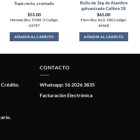
Rollo de 1kg de Alambre
Tope recto, cromado
galvanizado Calibre 18
$
55.00
$
65.00
Hermex Sku: TORE-3 Codigo:
Fiero Sku: ALG-180 Codigo:
43787
44468
AÑADIR AL CARRITO
AÑADIR AL CARRITO
CONTACTO
 Crédito.
Whatsapp: 56 2026 3835
Facturación Electrónica
ario.