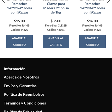
Remaches
Clavos para
Remaches
1/8″x1/4″ bolsa
Madera 2″ bolsa
1/8″x3/8″ bolsa
con 50pzas
de 1kg
con 50pzas
$
15.00
$
36.00
$
16.00
Fiero Sku: R-44B
Fiero Sku: CLE-2B
Fiero Sku: R-46B
Codigo: 44520
Codigo: 45021
Codigo: 44522
AÑADIR AL
AÑADIR AL
AÑADIR AL
CARRITO
CARRITO
CARRITO
Información
Acerca de Nosotros
Envíos y Garantías
Política de Reembolsos
Términos y Condiciones
Política de Privacidad