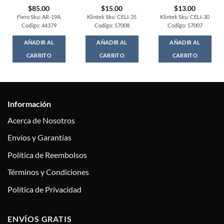
$
85.00
$
15.00
$
13.00
Fiero Sku: AR-19A
Klintek Sku: CELI-35
Klintek Sku: CELI-30
Codigo: 44379
Codigo: 57008
Codigo: 57007
AÑADIR AL
AÑADIR AL
AÑADIR AL
CARRITO
CARRITO
CARRITO
Información
Acerca de Nosotros
Envíos y Garantías
Política de Reembolsos
Términos y Condiciones
Política de Privacidad
ENVÍOS GRATIS