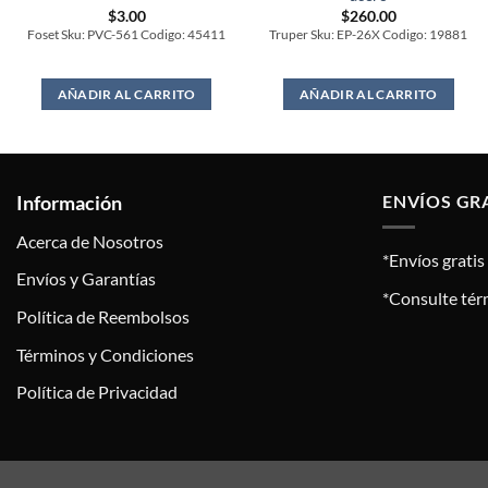
$
3.00
$
260.00
Foset Sku: PVC-561 Codigo: 45411
Truper Sku: EP-26X Codigo: 19881
AÑADIR AL CARRITO
AÑADIR AL CARRITO
Información
ENVÍOS GR
Acerca de Nosotros
*Envíos grati
Envíos y Garantías
*Consulte tér
Política de Reembolsos
Términos y Condiciones
Política de Privacidad