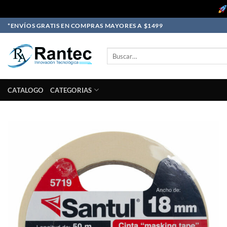
Skip
*ENVÍOS GRATIS EN COMPRAS MAYORES A $1499
to
content
Buscar
por:
CATALOGO
CATEGORIAS