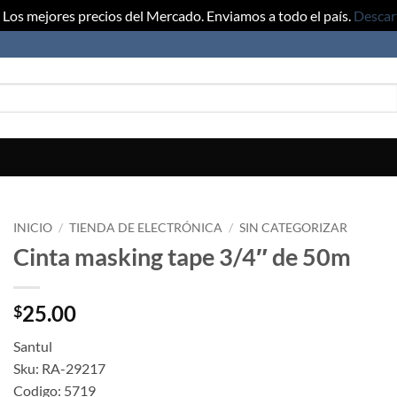
Los mejores precios del Mercado. Enviamos a todo el país.
Descar
INICIO
/
TIENDA DE ELECTRÓNICA
/
SIN CATEGORIZAR
Cinta masking tape 3/4″ de 50m
25.00
$
Santul
Sku: RA-29217
Codigo: 5719