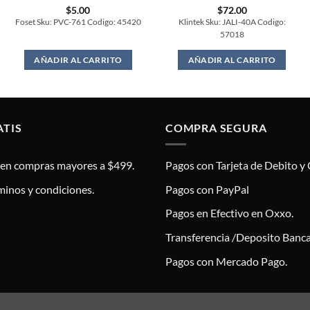
$
5.00
$
72.00
Foset Sku: PVC-761 Codigo: 45420
Klintek Sku: JALI-40A Codigo:
57018
AÑADIR AL CARRITO
AÑADIR AL CARRITO
ATIS
COMPRA SEGURA
s en compras mayores a $499.
Pagos con Tarjeta de Debito y 
minos y condiciones.
Pagos con PayPal
Pagos en Efectivo en Oxxo.
Transferencia /Deposito Banca
Pagos con Mercado Pago.