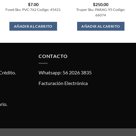
$
7.00
$
250.00
Foset Sku: PVC-762 Codigo: 45421
Truper Sku: PARAG-95 Codigo:
66074
AÑADIR AL CARRITO
AÑADIR AL CARRITO
CONTACTO
Crédito.
Whatsapp: 56 2026 3835
Facturación Electrónica
rio.