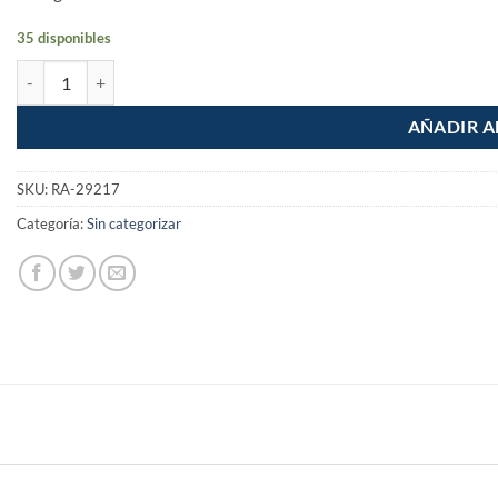
35 disponibles
Cinta masking tape 3/4" de 50m cantidad
AÑADIR A
SKU:
RA-29217
Categoría:
Sin categorizar