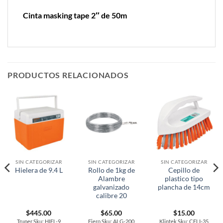
Cinta masking tape 2″ de 50m
PRODUCTOS RELACIONADOS
SIN CATEGORIZAR
SIN CATEGORIZAR
SIN CATEGORIZAR
Rollo de 1kg de
Cepillo de
Hielera de 9.4 L
Alambre
plastico tipo
galvanizado
plancha de 14cm
calibre 20
$
445.00
$
65.00
$
15.00
Truper Sku: HIEL-9
Fiero Sku: ALG-200
Klintek Sku: CELI-35