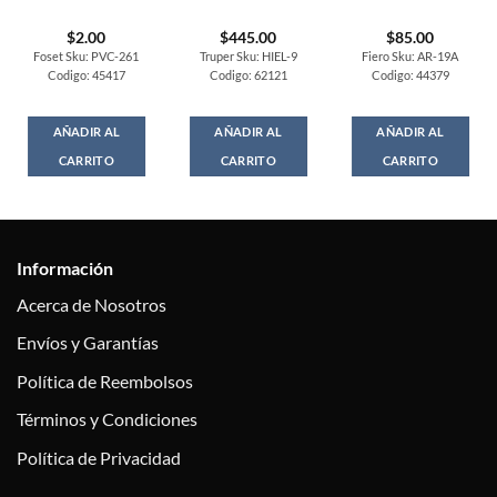
$
2.00
$
445.00
$
85.00
Foset Sku: PVC-261
Truper Sku: HIEL-9
Fiero Sku: AR-19A
Codigo: 45417
Codigo: 62121
Codigo: 44379
AÑADIR AL
AÑADIR AL
AÑADIR AL
CARRITO
CARRITO
CARRITO
Información
Acerca de Nosotros
Envíos y Garantías
Política de Reembolsos
Términos y Condiciones
Política de Privacidad