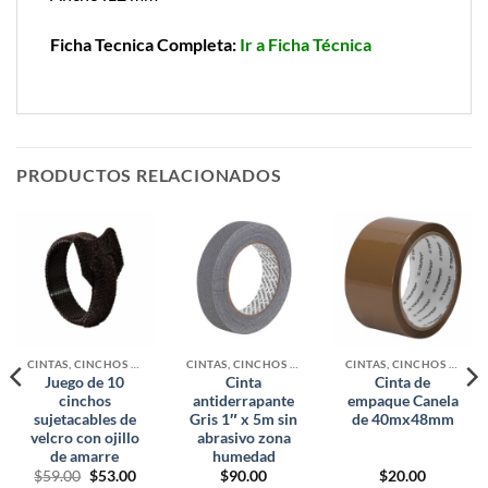
Ficha Tecnica Completa:
Ir a Ficha Técnica
PRODUCTOS RELACIONADOS
CINTAS, CINCHOS Y MALLAS
CINTAS, CINCHOS Y MALLAS
CINTAS, CINCHOS Y MALLAS
Juego de 10
Cinta
Cinta de
cinchos
antiderrapante
empaque Canela
sujetacables de
Gris 1″ x 5m sin
de 40mx48mm
velcro con ojillo
abrasivo zona
de amarre
humedad
Original
Current
$
59.00
$
53.00
$
90.00
$
20.00