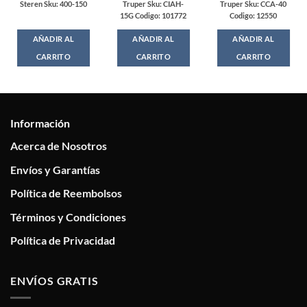
price
price
Steren Sku: 400-150
Truper Sku: CIAH-
Truper Sku: CCA-40
was:
is:
15G Codigo: 101772
Codigo: 12550
$59.00.
$53.00.
AÑADIR AL
AÑADIR AL
AÑADIR AL
CARRITO
CARRITO
CARRITO
Información
Acerca de Nosotros
Envíos y Garantías
Política de Reembolsos
Términos y Condiciones
Política de Privacidad
ENVÍOS GRATIS