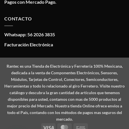
Pagos con Mercado Pago.
CONTACTO
Whatsapp: 56 2026 3835
Facturación Electrónica
Rantec
es una Tienda de Electrónica y Ferretería 100% Mexicana,
dedicada a la venta de Componentes Electrónicos, Sensores,
Módulos, Tarjetas de Control, Conectores, Semiconductores,
Herramientas y todo lo relacionado al giro Ferretero. Visite nuestro
catálogo y descubra la gran cantidad de artículos que tenemos
disponibles para usted, contamos con mas de 5000 productos al
mejor precio del Mercado. Nuestra tienda Online ofrece envíos a
todo el País, contando con los métodos de pagos mas seguros del
mercado.
Visa
MasterCard
Bank