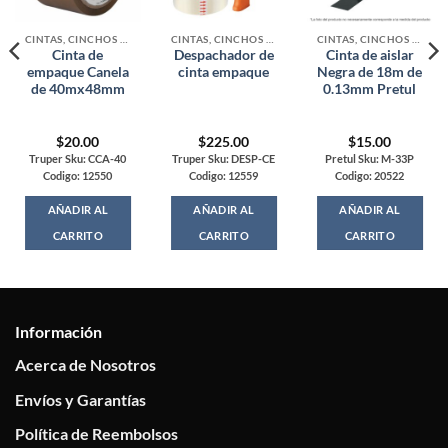
CINTAS, CINCHOS Y MALLAS
CINTAS, CINCHOS Y MALLAS
CINTAS, CINCHOS Y MALLAS
Cinta de
Despachador de
Cinta de aislar
empaque Canela
cinta empaque
Negra de 18m de
de 40mx48mm
0.13mm Pretul
$
20.00
$
225.00
$
15.00
Truper Sku: CCA-40
Truper Sku: DESP-CE
Pretul Sku: M-33P
Codigo: 12550
Codigo: 12559
Codigo: 20522
AÑADIR AL
AÑADIR AL
AÑADIR AL
CARRITO
CARRITO
CARRITO
Información
Acerca de Nosotros
Envíos y Garantías
Política de Reembolsos