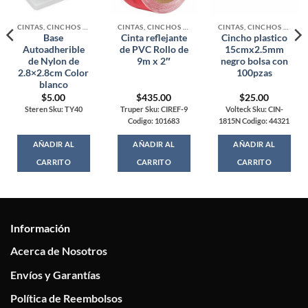
CINTAS, CINCHOS Y MALLAS
CINTAS, CINCHOS Y MALLAS
CINTAS, CINCHOS Y MALLAS
Base
Cinta reflejante
Cincho plastico
Autoadherible
de PVC Rollo de
15cmx2.5mm
de Nylon de
9m x 2″
negro bolsa con
2.8×2.8cm Color
100pzas
blanco
$
5.00
$
435.00
$
25.00
Steren Sku: TY40
Truper Sku: CIREF-9
Volteck Sku: CIN-
Codigo: 101683
1815N Codigo: 44321
AÑADIR AL
AÑADIR AL
AÑADIR AL
CARRITO
CARRITO
CARRITO
Información
Acerca de Nosotros
Envíos y Garantías
Política de Reembolsos