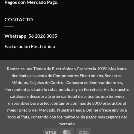
Pagos con Mercado Pago.
CONTACTO
Whatsapp: 56 2026 3835
Facturación Electrónica
Rantec
es una Tienda de Electrónica y Ferretería 100% Mexicana,
dedicada a la venta de Componentes Electrónicos, Sensores,
Módulos, Tarjetas de Control, Conectores, Semiconductores,
Herramientas y todo lo relacionado al giro Ferretero. Visite nuestro
catálogo y descubra la gran cantidad de artículos que tenemos
disponibles para usted, contamos con mas de 5000 productos al
mejor precio del Mercado. Nuestra tienda Online ofrece envíos a
todo el País, contando con los métodos de pagos mas seguros del
mercado.
Visa
MasterCard
Bank