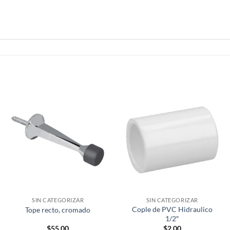
SIN CATEGORIZAR
SIN CATEGORIZAR
Cople de PVC Hidraulico
Tope recto, cromado
1/2″
$
55.00
$
2.00