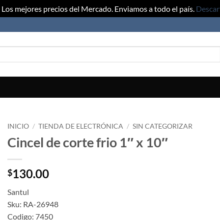
Los mejores precios del Mercado. Enviamos a todo el país.
Descar
INICIO
/
TIENDA DE ELECTRÓNICA
/
SIN CATEGORIZAR
Cincel de corte frio 1″ x 10″
130.00
$
Santul
Sku: RA-26948
Codigo: 7450