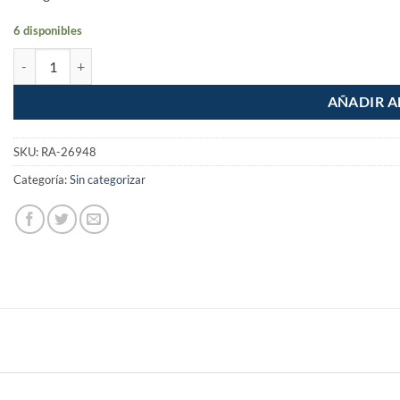
6 disponibles
Cincel de corte frio 1" x 10" cantidad
AÑADIR A
SKU:
RA-26948
Categoría:
Sin categorizar