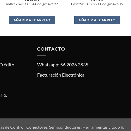
Volteck Sku: CCS-4 Codigo: 47197
Foset Sku: CG-291 Codigo: 47506
AÑADIR AL CARRITO
AÑADIR AL CARRITO
CONTACTO
Crédito.
Whatsapp: 56 2026 3835
Facturación Electrónica
rio.
tas de Control, Conectores, Semiconductores, Herramientas y todo lo