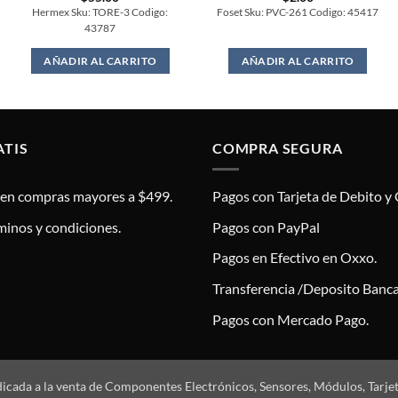
Hermex Sku: TORE-3 Codigo:
Foset Sku: PVC-261 Codigo: 45417
43787
AÑADIR AL CARRITO
AÑADIR AL CARRITO
ATIS
COMPRA SEGURA
s en compras mayores a $499.
Pagos con Tarjeta de Debito y 
minos y condiciones.
Pagos con PayPal
Pagos en Efectivo en Oxxo.
Transferencia /Deposito Banca
Pagos con Mercado Pago.
dicada a la venta de Componentes Electrónicos, Sensores, Módulos, Tarje