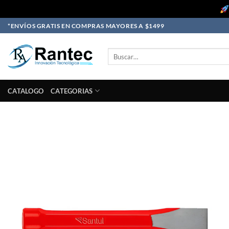
Skip
*ENVÍOS GRATIS EN COMPRAS MAYORES A $1499
to
content
Buscar
por:
CATALOGO
CATEGORIAS