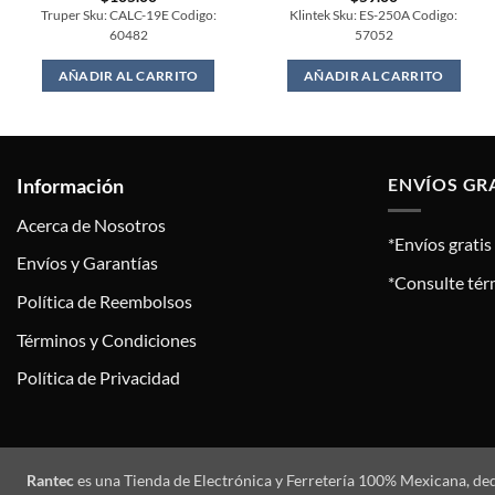
Truper Sku: CALC-19E Codigo:
Klintek Sku: ES-250A Codigo:
60482
57052
AÑADIR AL CARRITO
AÑADIR AL CARRITO
Información
ENVÍOS GR
Acerca de Nosotros
*Envíos grati
Envíos y Garantías
*Consulte tér
Política de Reembolsos
Términos y Condiciones
Política de Privacidad
Rantec
es una Tienda de Electrónica y Ferretería 100% Mexicana, de