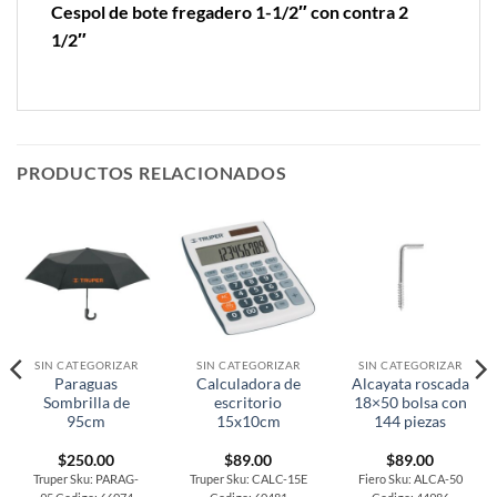
Cespol de bote fregadero 1-1/2″ con contra 2
1/2″
PRODUCTOS RELACIONADOS
SIN CATEGORIZAR
SIN CATEGORIZAR
SIN CATEGORIZAR
Paraguas
Calculadora de
Alcayata roscada
Sombrilla de
escritorio
18×50 bolsa con
95cm
15x10cm
144 piezas
$
250.00
$
89.00
$
89.00
Truper Sku: PARAG-
Truper Sku: CALC-15E
Fiero Sku: ALCA-50