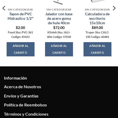
SIN CATEGORIZAR
SIN CATEGORIZAR
SIN CATEGORIZAR
Tapon de PVC
Jalador con base
Calculadora de
Hidraulico 1/2″
de acero goma
escritorio
de hule 40cm
15x10cm
$
2.00
$
72.00
$
89.00
Foset Sku: PVC-361
Klintek Sku: JALI-
Truper Sku: CALC-
Codigo: 45423
40A Codigo: 57018
15E Codigo: 60481
AÑADIR AL
AÑADIR AL
AÑADIR AL
CARRITO
CARRITO
CARRITO
Información
Acerca de Nosotros
Envíos y Garantías
Política de Reembolsos
Términos y Condiciones