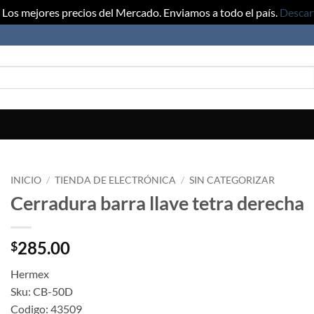
Los mejores precios del Mercado. Enviamos a todo el país.
Descar
INICIO
/
TIENDA DE ELECTRÓNICA
/
SIN CATEGORIZAR
Cerradura barra llave tetra derecha
285.00
$
Hermex
Sku: CB-50D
Codigo: 43509