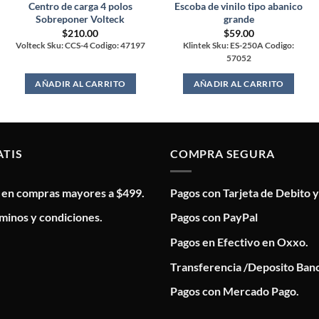
Centro de carga 4 polos
Escoba de vinilo tipo abanico
Sobreponer Volteck
grande
$
210.00
$
59.00
Volteck Sku: CCS-4 Codigo: 47197
Klintek Sku: ES-250A Codigo:
57052
AÑADIR AL CARRITO
AÑADIR AL CARRITO
ATIS
COMPRA SEGURA
s en compras mayores a $499.
Pagos con Tarjeta de Debito y
minos y condiciones.
Pagos con PayPal
Pagos en Efectivo en Oxxo.
Transferencia /Deposito Banc
Pagos con Mercado Pago.