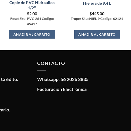
Cople de PVC Hidraulico
Hielera de 9.4 L
1/2″
$
2.00
$
445.00
Foset Sku: PVC-261 Codigo:
Truper Sku: HIEL-9 Codigo: 62121
45417
AÑADIR AL CARRITO
AÑADIR AL CARRITO
CONTACTO
 Crédito.
Whatsapp: 56 2026 3835
Facturación Electrónica
ario.