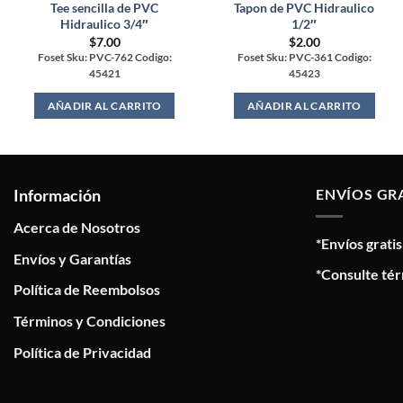
Tee sencilla de PVC
Tapon de PVC Hidraulico
Hidraulico 3/4″
1/2″
$
7.00
$
2.00
Foset Sku: PVC-762 Codigo:
Foset Sku: PVC-361 Codigo:
45421
45423
AÑADIR AL CARRITO
AÑADIR AL CARRITO
Información
ENVÍOS GR
Acerca de Nosotros
*Envíos grati
Envíos y Garantías
*Consulte tér
Política de Reembolsos
Términos y Condiciones
Política de Privacidad