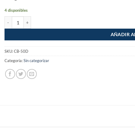
4 disponibles
Cerradura barra llave tetra derecha cantidad
AÑADIR A
SKU:
CB-50D
Categoría:
Sin categorizar