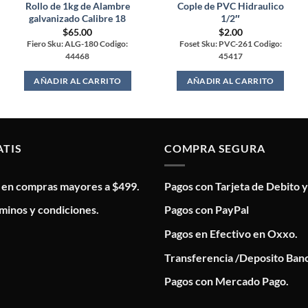
Rollo de 1kg de Alambre
Cople de PVC Hidraulico
galvanizado Calibre 18
1/2″
$
65.00
$
2.00
Fiero Sku: ALG-180 Codigo:
Foset Sku: PVC-261 Codigo:
44468
45417
AÑADIR AL CARRITO
AÑADIR AL CARRITO
ATIS
COMPRA SEGURA
s en compras mayores a $499.
Pagos con Tarjeta de Debito y
minos y condiciones.
Pagos con PayPal
Pagos en Efectivo en Oxxo.
Transferencia /Deposito Banc
Pagos con Mercado Pago.