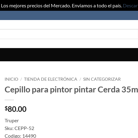
Los mejores precios del Mercado. Enviamos a todo el país.
Descar
INICIO
/
TIENDA DE ELECTRÓNICA
/
SIN CATEGORIZAR
Cepillo para pintor pintar Cerda 35
80.00
$
Truper
Sku: CEPP-52
Codigo: 14490