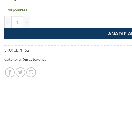
3 disponibles
Cepillo para pintor pintar Cerda 35mm Superficies Extra Rugosas can
AÑADIR A
SKU:
CEPP-52
Categoría:
Sin categorizar