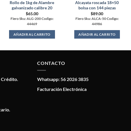
Rollo de 1kg de Alambre
Alcayata roscada 18×50
galvanizado calibre 20
bolsa con 144 piezas
$
65.00
$
89.00
Fiero Sku: ALG-200 Codigo:
Fiero Sku: ALCA-50 Codigo:
44469
44986
AÑADIR AL CARRITO
AÑADIR AL CARRITO
CONTACTO
 Crédito.
Whatsapp: 56 2026 3835
Facturación Electrónica
ario.