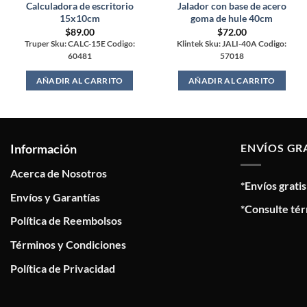
Calculadora de escritorio
Jalador con base de acero
15x10cm
goma de hule 40cm
$
89.00
$
72.00
Truper Sku: CALC-15E Codigo:
Klintek Sku: JALI-40A Codigo:
60481
57018
AÑADIR AL CARRITO
AÑADIR AL CARRITO
Información
ENVÍOS GR
Acerca de Nosotros
*Envíos grati
Envíos y Garantías
*Consulte tér
Política de Reembolsos
Términos y Condiciones
Política de Privacidad