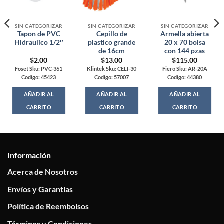
SIN CATEGORIZAR
SIN CATEGORIZAR
SIN CATEGORIZAR
Tapon de PVC
Cepillo de
Armella abierta
Hidraulico 1/2″
plastico grande
20 x 70 bolsa
de 16cm
con 144 pzas
$
2.00
$
13.00
$
115.00
Foset Sku: PVC-361
Klintek Sku: CELI-30
Fiero Sku: AR-20A
Codigo: 45423
Codigo: 57007
Codigo: 44380
AÑADIR AL
AÑADIR AL
AÑADIR AL
CARRITO
CARRITO
CARRITO
Información
Acerca de Nosotros
Envíos y Garantías
Política de Reembolsos
Términos y Condiciones