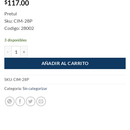
117.00
$
Pretul
Sku: CIM-28P
Codigo: 28002
3 disponibles
Cepillo de ixtle para impermeabilizar con mango cantidad
AÑADIR AL CARRITO
SKU:
CIM-28P
Categoría:
Sin categorizar