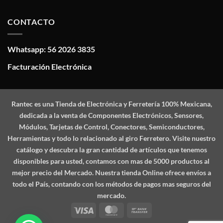
CONTACTO
Whatsapp: 56 2026 3835
Facturación Electrónica
Rantec
es una Tienda de Electrónica y Ferretería 100% Mexicana,
dedicada a la venta de Componentes Electrónicos, Sensores,
Módulos, Tarjetas de Control, Conectores, Semiconductores,
Herramientas y todo lo relacionado al giro Ferretero. Visite nuestro
catálogo y descubra la gran cantidad de artículos que tenemos
disponibles para usted, contamos con mas de 5000 productos al
mejor precio del Mercado. Nuestra tienda Online ofrece envíos a
todo el País, contando con los métodos de pagos mas seguros del
mercado.
Visa
MasterCard
Bank
Transfer