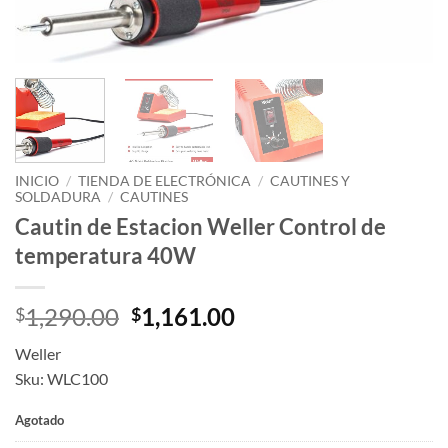
INICIO
/
TIENDA DE ELECTRÓNICA
/
CAUTINES Y
SOLDADURA
/
CAUTINES
Cautin de Estacion Weller Control de
temperatura 40W
Original
Current
1,290.00
1,161.00
$
$
price
price
Weller
was:
is:
Sku: WLC100
$1,290.00.
$1,161.00.
Agotado