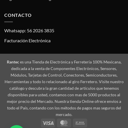
CONTACTO
Whatsapp: 56 2026 3835
Facturación Electrónica
Rantec
es una Tienda de Electrónica y Ferretería 100% Mexicana,
dedicada a la venta de Componentes Electrónicos, Sensores,
Módulos, Tarjetas de Control, Conectores, Semiconductores,
Herramientas y todo lo relacionado al giro Ferretero. Visite nuestro
catálogo y descubra la gran cantidad de artículos que tenemos
disponibles para usted, contamos con mas de 5000 productos al
mejor precio del Mercado. Nuestra tienda Online ofrece envíos a
todo el País, contando con los métodos de pagos mas seguros del
mercado.
Visa
MasterCard
Bank