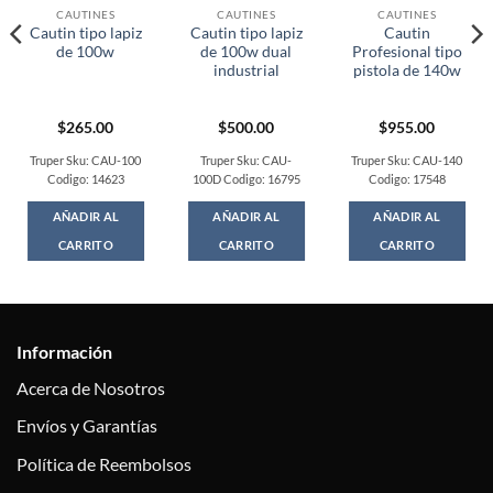
CAUTINES
CAUTINES
CAUTINES
Cautin tipo lapiz
Cautin tipo lapiz
Cautin
de 100w
de 100w dual
Profesional tipo
industrial
pistola de 140w
$
265.00
$
500.00
$
955.00
t
Truper Sku: CAU-100
Truper Sku: CAU-
Truper Sku: CAU-140
Codigo: 14623
100D Codigo: 16795
Codigo: 17548
0.
AÑADIR AL
AÑADIR AL
AÑADIR AL
CARRITO
CARRITO
CARRITO
Información
Acerca de Nosotros
Envíos y Garantías
Política de Reembolsos