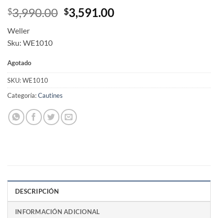
Original
Current
3,990.00
3,591.00
$
$
price
price
Weller
was:
is:
Sku: WE1010
$3,990.00.
$3,591.00.
Agotado
SKU:
WE1010
Categoría:
Cautines
DESCRIPCIÓN
INFORMACIÓN ADICIONAL