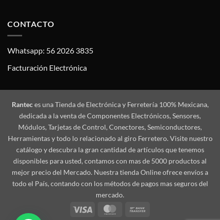
CONTACTO
Whatsapp: 56 2026 3835
Facturación Electrónica
Rantec
es una Tienda de Electrónica y Ferretería 100% Mexicana,
dedicada a la venta de Componentes Electrónicos, Sensores,
Módulos, Tarjetas de Control, Conectores, Semiconductores,
Herramientas y todo lo relacionado al giro Ferretero. Visite nuestro
catálogo y descubra la gran cantidad de artículos que tenemos
disponibles para usted, contamos con mas de 5000 productos al
mejor precio del Mercado. Nuestra tienda Online ofrece envíos a
todo el País, contando con los métodos de pagos mas seguros del
mercado.
Visa
MasterCard
Bank
Transfer