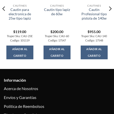
CAUTINES
CAUTINES
CAUTINES
Cautin para
Cautin tipo lapiz
Cautin
electronica de
de 60w
Profesional tipo
25w tipo lapiz
pistola de 140w
$
119.00
$
200.00
$
955.00
Truper Sku: CAU-25E
Truper Sku: CAU-60
Truper Sku: CAU-140
Codigo: 101119
Codigo: 17547
Codigo: 17548
AÑADIR AL
AÑADIR AL
AÑADIR AL
CARRITO
CARRITO
CARRITO
Información
Acerca de Nosotros
Envíos y Garantías
Política de Reembolsos