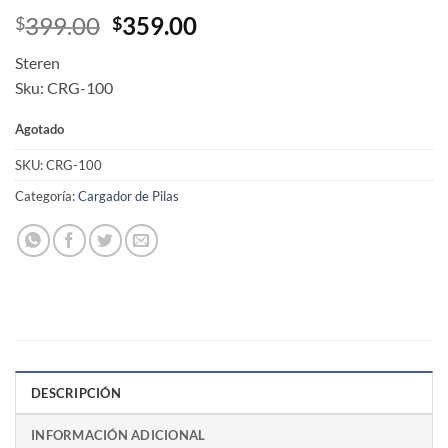
Original
Current
399.00
359.00
$
$
price
price
Steren
was:
is:
Sku: CRG-100
$399.00.
$359.00.
Agotado
SKU:
CRG-100
Categoría:
Cargador de Pilas
DESCRIPCIÓN
INFORMACIÓN ADICIONAL