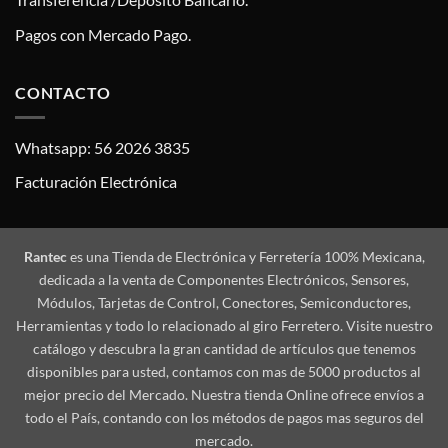
Pagos con Mercado Pago.
CONTACTO
Whatsapp: 56 2026 3835
Facturación Electrónica
Rantec
es una Tienda de Electrónica y Ferretería 100% Mexicana,
dedicada a la venta de Componentes Electrónicos, Sensores,
Módulos, Tarjetas de Control, Conectores, Semiconductores,
Herramientas y todo lo relacionado al giro Ferretero. Visite nuestro
catálogo y descubra la gran cantidad de artículos que tenemos
disponibles para usted, contamos con mas de 5000 productos al
mejor precio del Mercado. Nuestra tienda Online ofrece envíos a
todo el País, contando con los métodos de pagos mas seguros del
mercado.