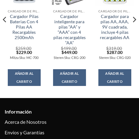
CARGADOR DE PILAS
CARGADOR DE PILAS
CARGADOR DE PILAS
Cargador Pilas
Cargador
Cargador para
Baterias Con 4
inteligente para
pilas AA, AAA,
Pilas AA
pilas “AA” y
9V cuadrada,
Recargables
“AAA” con 4
incluye 4 pilas
2500mAh
pilas recargables
recargables AA
“AA”
$
259.00
$
499.00
$
319.00
Original
Current
Original
Current
Original
Current
$
229.00
$
449.00
$
287.00
price
price
price
price
price
price
Mitzu Sku: MC-700
Steren Sku: CRG-200
Steren Sku: CRG-020
was:
is:
was:
is:
was:
is:
$259.00.
$229.00.
$499.00.
$449.00.
$319.00.
$287.00
AÑADIR AL
AÑADIR AL
AÑADIR AL
CARRITO
CARRITO
CARRITO
Información
Acerca de Nosotros
Envíos y Garantías