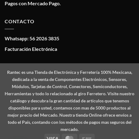
Pagos con Mercado Pago.
CONTACTO
Whatsapp: 56 2026 3835
Facturación Electrónica
Rantec
es una Tienda de Electrónica y Ferretería 100% Mexicana,
dedicada a la venta de Componentes Electrónicos, Sensores,
Módulos, Tarjetas de Control, Conectores, Semiconductores,
Herramientas y todo lo relacionado al giro Ferretero. Visite nuestro
catálogo y descubra la gran cantidad de artículos que tenemos
disponibles para usted, contamos con mas de 5000 productos al
mejor precio del Mercado. Nuestra tienda Online ofrece envíos a
todo el País, contando con los métodos de pagos mas seguros del
mercado.
Visa
MasterCard
Bank