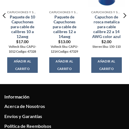
CAPUCHONES Y SUJETADORES
CAPUCHONES Y SUJETADORES
CAPUCHONES Y SUJETADORES
Paquete de 10
Paquete de
Capuchon de
Capuchones
Capuchones
rosca metalica
para cable de
para cable de
para cable
calibres 10 a
calibres 12 a
calibre 22 a 14
12awg
14awg
AWG color azul
$
17.00
$
13.00
$
2.00
Volteck Sku: CAPU-
Volteck Sku: CAPU-
Steren Sku: 150-110
1012 Codigo: 47328
1214 Codigo: 47329
AÑADIR AL
AÑADIR AL
AÑADIR AL
CARRITO
CARRITO
CARRITO
Información
Acerca de Nosotros
Envíos y Garantías
Política de Reembolsos