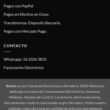
Pagos con PayPal
Pagos en Efectivo en Oxxo.
Transferencia /Deposito Bancario.
Pagos con Mercado Pago.
CONTACTO
Whatsapp: 56 2026 3835
Facturación Electrónica
Rantec
es una Tienda de Electrónica y Ferretería 100% Mexicana,
dedicada a la venta de Componentes Electrónicos, Sensores,
Módulos, Tarjetas de Control, Conectores, Semiconductores,
Herramientas y todo lo relacionado al giro Ferretero. Visite nuestro
catálogo y descubra la gran cantidad de artículos que tenemos